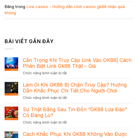
Đăng trong
Live casino - Hướng dẫn chơi casino gk88 nhận quà
khủng
BÀI VIẾT GẦN ĐÂY
Cẩn Trọng Khi Truy Cập Link Vào GK88| Cách
Phân Biệt Link Gk88 Thật – Giả
ở
Chức năng bình luận bị tắt
Cẩn
Trọng
Làm Gì Khi GK88 Bị Chặn Truy Cập? Hướng
Khi
Dẫn Khắc Phục Chi Tiết Cho Người Chơi
Truy
Cập
ở
Chức năng bình luận bị tắt
Link
Làm
Vào
Gì
Sự Thật Đằng Sau Tin Đồn “GK88 Lừa Đảo”
GK88|
Khi
Có Đáng Lo?
Cách
GK88
Phân
Bị
ở
Chức năng bình luận bị tắt
Biệt
Chặn
Sự
Link
Truy
Thật
Gk88
Cách Khắc Phục Khi GK88 Không Vào Được
Cập?
Đằng
Thật