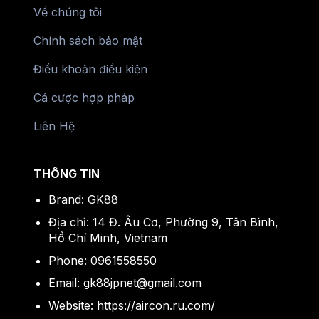
Về chúng tôi
Chính sách bảo mật
Điều khoản điều kiện
Cá cược hợp pháp
Liên Hệ
THÔNG TIN
Brand: GK88
Địa chỉ: 14 Đ. Âu Cơ, Phường 9, Tân Bình,
Hồ Chí Minh, Vietnam
Phone: 0961558550
Email:
gk88jpnet@gmail.com
Website: https://aircon.ru.com/