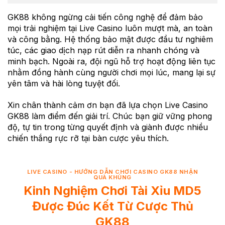
GK88 không ngừng cải tiến công nghệ để đảm bảo
mọi trải nghiệm tại Live Casino luôn mượt mà, an toàn
và công bằng. Hệ thống bảo mật được đầu tư nghiêm
túc, các giao dịch nạp rút diễn ra nhanh chóng và
minh bạch. Ngoài ra, đội ngũ hỗ trợ hoạt động liên tục
nhằm đồng hành cùng người chơi mọi lúc, mang lại sự
yên tâm và hài lòng tuyệt đối.
Xin chân thành cảm ơn bạn đã lựa chọn Live Casino
GK88 làm điểm đến giải trí. Chúc bạn giữ vững phong
độ, tự tin trong từng quyết định và giành được nhiều
chiến thắng rực rỡ tại bàn cược yêu thích.
LIVE CASINO - HƯỚNG DẪN CHƠI CASINO GK88 NHẬN
QUÀ KHỦNG
Kinh Nghiệm Chơi Tài Xỉu MD5
Được Đúc Kết Từ Cược Thủ
GK88