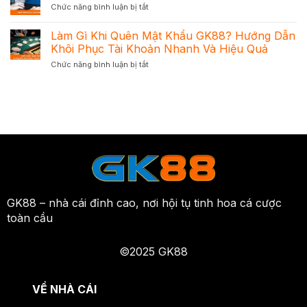
Hướng
Sau
ở
Chức năng bình luận bị tắt
–
Dẫn
Tin
Cách
Giả
Khắc
Đồn
Khắc
Phục
Làm Gì Khi Quên Mật Khẩu GK88? Hướng Dẫn
“GK88
Phục
Chi
Khôi Phục Tài Khoản Nhanh Và Hiệu Quả
Lừa
Khi
Tiết
Đảo”
GK88
Cho
ở
Chức năng bình luận bị tắt
Có
Không
Người
Làm
Đáng
Vào
Chơi
Gì
Lo?
Được
Khi
Quên
Mật
Khẩu
GK88?
Hướng
Dẫn
Khôi
Phục
Tài
Khoản
GK88 – nhà cái đỉnh cao, nơi hội tụ tinh hoa cá cược
Nhanh
toàn cầu
Và
Hiệu
Quả
©2025 GK88
VỀ NHÀ CÁI