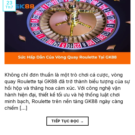
23
Th7
Không chỉ đơn thuần là một trò chơi cá cược, vòng
quay Roulette tại GK88 đã trở thành biểu tượng của sự
hồi hộp và thăng hoa cảm xúc. Với công nghệ vận
hành hiện đại, thiết kế tối ưu và hệ thống luật chơi
minh bạch, Roulette trên nền tảng GK88 ngày càng
chiếm […]
TIẾP TỤC ĐỌC
→