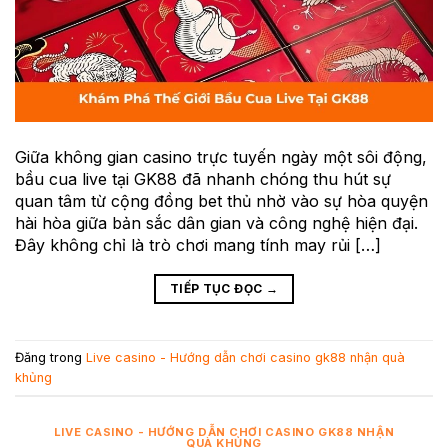
Giữa không gian casino trực tuyến ngày một sôi động,
bầu cua live tại GK88 đã nhanh chóng thu hút sự
quan tâm từ cộng đồng bet thủ nhờ vào sự hòa quyện
hài hòa giữa bản sắc dân gian và công nghệ hiện đại.
Đây không chỉ là trò chơi mang tính may rủi […]
TIẾP TỤC ĐỌC
→
Đăng trong
Live casino - Hướng dẫn chơi casino gk88 nhận quà
khủng
LIVE CASINO - HƯỚNG DẪN CHƠI CASINO GK88 NHẬN
QUÀ KHỦNG