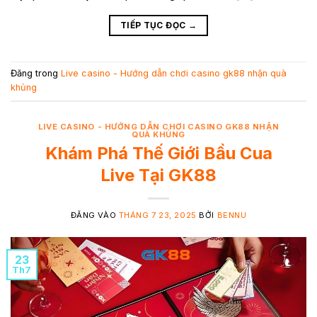
TIẾP TỤC ĐỌC
→
Đăng trong
Live casino - Hướng dẫn chơi casino gk88 nhận quà
khủng
LIVE CASINO - HƯỚNG DẪN CHƠI CASINO GK88 NHẬN
QUÀ KHỦNG
Khám Phá Thế Giới Bầu Cua
Live Tại GK88
ĐĂNG VÀO
THÁNG 7 23, 2025
BỞI
BENNU
23
Th7