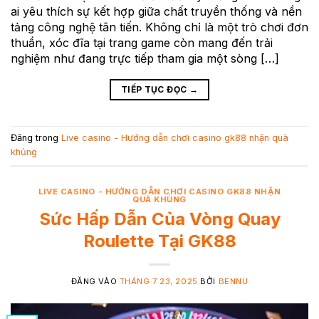
ai yêu thích sự kết hợp giữa chất truyền thống và nền
tảng công nghệ tân tiến. Không chỉ là một trò chơi đơn
thuần, xóc đĩa tại trang game còn mang đến trải
nghiệm như đang trực tiếp tham gia một sòng […]
TIẾP TỤC ĐỌC
→
Đăng trong
Live casino - Hướng dẫn chơi casino gk88 nhận quà
khủng
LIVE CASINO - HƯỚNG DẪN CHƠI CASINO GK88 NHẬN
QUÀ KHỦNG
Sức Hấp Dẫn Của Vòng Quay
Roulette Tại GK88
ĐĂNG VÀO
THÁNG 7 23, 2025
BỞI
BENNU