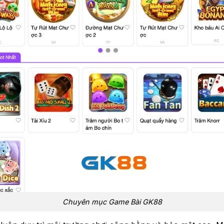
Chuyên mục Game Bài GK88