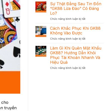
Gì
Phân
Sự Thật Đằng Sau Tin Đồn
Khi
Biệt
“GK88 Lừa Đảo” Có Đáng
GK88
Link
Lo?
Bị
Gk88
Chặn
Thật
ở
Chức năng bình luận bị tắt
Truy
–
Sự
Cập?
Giả
Thật
Cách Khắc Phục Khi GK88
Hướng
Đằng
Dẫn
Không Vào Được
Sau
Khắc
Tin
ở
Chức năng bình luận bị tắt
Phục
Đồn
Cách
Chi
“GK88
Khắc
Tiết
Làm Gì Khi Quên Mật Khẩu
Lừa
Phục
Cho
GK88? Hướng Dẫn Khôi
Đảo”
Khi
Người
Có
Phục Tài Khoản Nhanh Và
GK88
Chơi
Đáng
Không
Hiệu Quả
Lo?
Vào
ở
Chức năng bình luận bị tắt
Được
Làm
Gì
Khi
Quên
Mật
Khẩu
GK88?
Hướng
Dẫn
h cho
Khôi
ần truyền
Phục