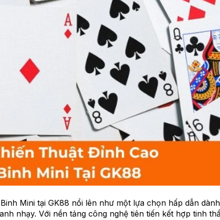
Binh Mini tại GK88 nổi lên như một lựa chọn hấp dẫn dàn
anh nhạy. Với nền tảng công nghệ tiên tiến kết hợp tinh th