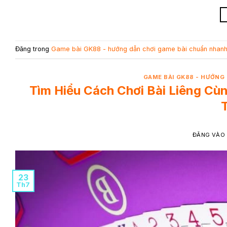
Đăng trong
Game bài GK88 - hướng dẫn chơi game bài chuẩn nhanh
GAME BÀI GK88 - HƯỚNG
Tìm Hiểu Cách Chơi Bài Liêng Cù
ĐĂNG VÀO
23
Th7