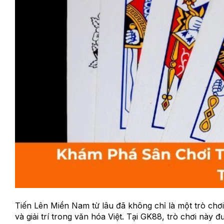
Tiến Lên Miền Nam từ lâu đã không chỉ là một trò chơi 
và giải trí trong văn hóa Việt. Tại GK88, trò chơi này đ