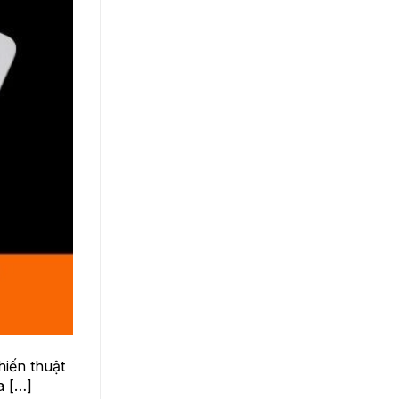
hiến thuật
a […]