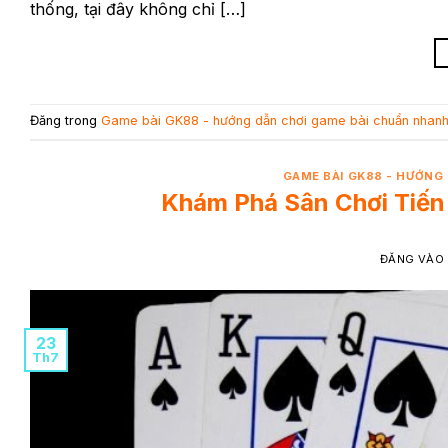
thống, tại đây không chỉ […]
Đăng trong
Game bài GK88 - hướng dẫn chơi game bài chuẩn nhanh
GAME BÀI GK88 - HƯỚNG
Khám Phá Sân Chơi Tiến
ĐĂNG VÀO
23
Th7