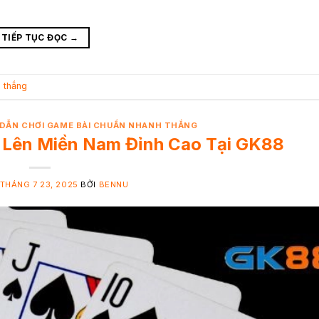
TIẾP TỤC ĐỌC
→
 thắng
 DẪN CHƠI GAME BÀI CHUẨN NHANH THẮNG
 Lên Miền Nam Đỉnh Cao Tại GK88
THÁNG 7 23, 2025
BỞI
BENNU