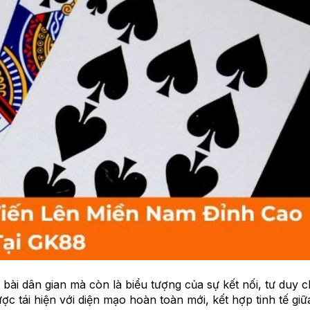
bài dân gian mà còn là biểu tượng của sự kết nối, tư duy c
ược tái hiện với diện mạo hoàn toàn mới, kết hợp tinh tế giữ