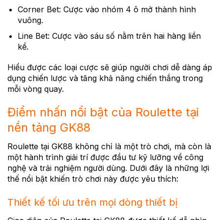
Corner Bet: Cược vào nhóm 4 ô mở thành hình
vuông.
Line Bet: Cược vào sáu số nằm trên hai hàng liền
kề.
Hiểu được các loại cược sẽ giúp người chơi dễ dàng áp
dụng chiến lược và tăng khả năng chiến thắng trong
mỗi vòng quay.
Điểm nhấn nổi bật của Roulette tại
nền tảng GK88
Roulette tại GK88 không chỉ là một trò chơi, mà còn là
một hành trình giải trí được đầu tư kỹ lưỡng về công
nghệ và trải nghiệm người dùng. Dưới đây là những lợi
thế nổi bật khiến trò chơi này được yêu thích:
Thiết kế tối ưu trên mọi dòng thiết bị