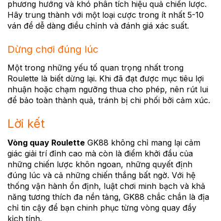
phương hướng và khó phân tích hiệu quả chiến lược.
Hãy trung thành với một loại cược trong ít nhất 5-10
ván để dễ dàng điều chỉnh và đánh giá xác suất.
Dừng chơi đúng lúc
Một trong những yếu tố quan trọng nhất trong
Roulette là biết dừng lại. Khi đã đạt được mục tiêu lợi
nhuận hoặc chạm ngưỡng thua cho phép, nên rút lui
để bảo toàn thành quả, tránh bị chi phối bởi cảm xúc.
Lời kết
Vòng quay Roulette
GK88 không chỉ mang lại cảm
giác giải trí đỉnh cao mà còn là điểm khởi đầu của
những chiến lược khôn ngoan, những quyết định
đúng lúc và cả những chiến thắng bất ngờ. Với hệ
thống vận hành ổn định, luật chơi minh bạch và khả
năng tương thích đa nền tảng, GK88 chắc chắn là địa
chỉ tin cậy để bạn chinh phục từng vòng quay đầy
kịch tính.