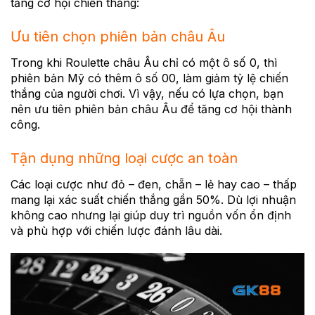
tăng cơ hội chiến thắng:
Ưu tiên chọn phiên bản châu Âu
Trong khi Roulette châu Âu chỉ có một ô số 0, thì
phiên bản Mỹ có thêm ô số 00, làm giảm tỷ lệ chiến
thắng của người chơi. Vì vậy, nếu có lựa chọn, bạn
nên ưu tiên phiên bản châu Âu để tăng cơ hội thành
công.
Tận dụng những loại cược an toàn
Các loại cược như đỏ – đen, chẵn – lẻ hay cao – thấp
mang lại xác suất chiến thắng gần 50%. Dù lợi nhuận
không cao nhưng lại giúp duy trì nguồn vốn ổn định
và phù hợp với chiến lược đánh lâu dài.