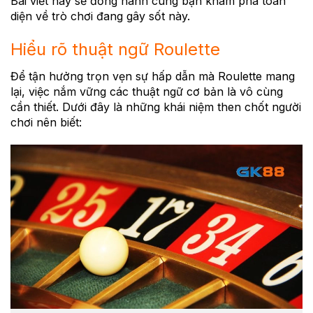
Bài viết này sẽ đồng hành cùng bạn khám phá toàn
diện về trò chơi đang gây sốt này.
Hiểu rõ thuật ngữ Roulette
Để tận hưởng trọn vẹn sự hấp dẫn mà Roulette mang
lại, việc nắm vững các thuật ngữ cơ bản là vô cùng
cần thiết. Dưới đây là những khái niệm then chốt người
chơi nên biết: