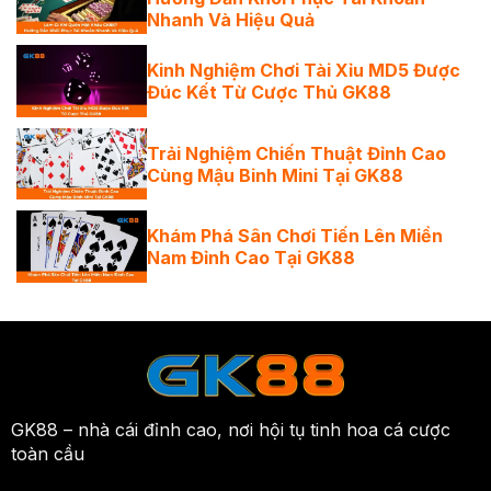
Nhanh Và Hiệu Quả
Kinh Nghiệm Chơi Tài Xỉu MD5 Được
Đúc Kết Từ Cược Thủ GK88
Trải Nghiệm Chiến Thuật Đỉnh Cao
Cùng Mậu Binh Mini Tại GK88
Khám Phá Sân Chơi Tiến Lên Miền
Nam Đỉnh Cao Tại GK88
GK88 – nhà cái đỉnh cao, nơi hội tụ tinh hoa cá cược
toàn cầu