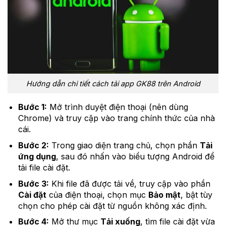
Hướng dẫn chi tiết cách tải app GK88 trên Android
Bước 1:
Mở trình duyệt điện thoại (nên dùng
Chrome) và truy cập vào trang chính thức của nhà
cái.
Bước 2:
Trong giao diện trang chủ, chọn phần
Tải
ứng dụng
, sau đó nhấn vào biểu tượng Android để
tải file cài đặt.
Bước 3:
Khi file đã được tải về, truy cập vào phần
Cài đặt
của điện thoại, chọn mục
Bảo mật
, bật tùy
chọn cho phép cài đặt từ nguồn không xác định.
Bước 4:
Mở thư mục
Tải xuống
, tìm file cài đặt vừa