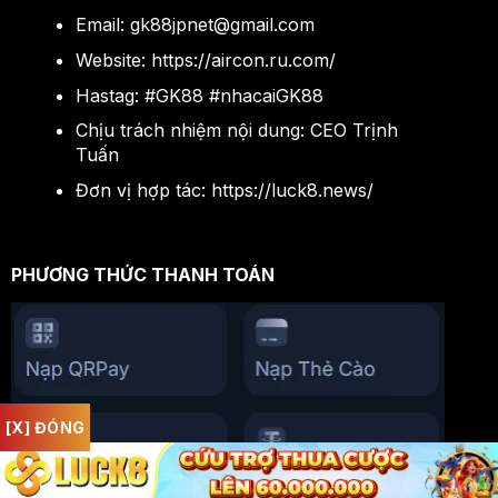
Email:
gk88jpnet@gmail.com
Website: https://aircon.ru.com/
Hastag: #GK88 #nhacaiGK88
Chịu trách nhiệm nội dung: CEO Trịnh
Tuấn
Đơn vị hợp tác:
https://luck8.news/
PHƯƠNG THỨC THANH TOÁN
[X] ĐÓNG