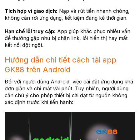
Tích hợp ví giao dịch:
Nạp và rút tiền nhanh chóng,
không cần rời ứng dụng, tiết kiệm đáng kể thời gian.
Hạn chế lỗi truy cập:
App giúp khắc phục nhiều vấn
đề thường gặp như bị chặn link, lỗi hiển thị hay mất
kết nối đột ngột.
Hướng dẫn chi tiết cách tải app
GK88 trên Android
Đối với người dùng Android, việc cài đặt ứng dụng khá
đơn giản và chỉ mất vài phút. Tuy nhiên, người dùng
cần chú ý cho phép thiết bị cài đặt từ nguồn không
xác định trước khi tiến hành: