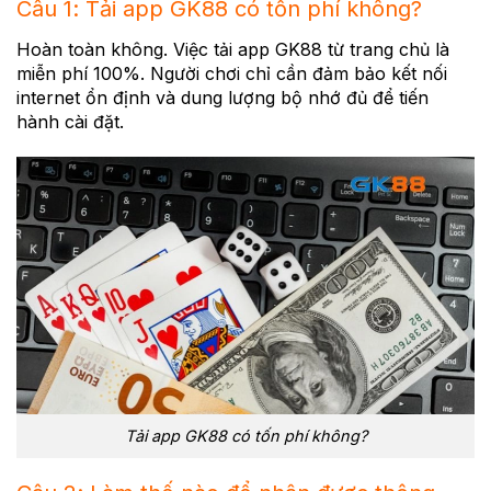
Câu 1: Tải app GK88 có tốn phí không?
Hoàn toàn không. Việc tải app GK88 từ trang chủ là
miễn phí 100%. Người chơi chỉ cần đảm bảo kết nối
internet ổn định và dung lượng bộ nhớ đủ để tiến
hành cài đặt.
Tải app GK88 có tốn phí không?