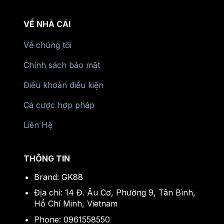
VỀ NHÀ CÁI
Về chúng tôi
Chính sách bảo mật
Điều khoản điều kiện
Cá cược hợp pháp
Liên Hệ
THÔNG TIN
Brand: GK88
Địa chỉ: 14 Đ. Âu Cơ, Phường 9, Tân Bình,
Hồ Chí Minh, Vietnam
Phone: 0961558550