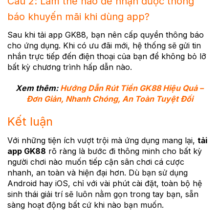
Câu 2: Làm thế nào để nhận được thông
báo khuyến mãi khi dùng app?
Sau khi tải app GK88, bạn nên cấp quyền thông báo
cho ứng dụng. Khi có ưu đãi mới, hệ thống sẽ gửi tin
nhắn trực tiếp đến điện thoại của bạn để không bỏ lỡ
bất kỳ chương trình hấp dẫn nào.
Xem thêm:
Hướng Dẫn Rút Tiền GK88 Hiệu Quả –
Đơn Giản, Nhanh Chóng, An Toàn Tuyệt Đối
Kết luận
Với những tiện ích vượt trội mà ứng dụng mang lại,
tải
app GK88
rõ ràng là bước đi thông minh cho bất kỳ
người chơi nào muốn tiếp cận sân chơi cá cược
nhanh, an toàn và hiện đại hơn. Dù bạn sử dụng
Android hay iOS, chỉ với vài phút cài đặt, toàn bộ hệ
sinh thái giải trí sẽ luôn nằm gọn trong tay bạn, sẵn
sàng hoạt động bất cứ khi nào bạn muốn.