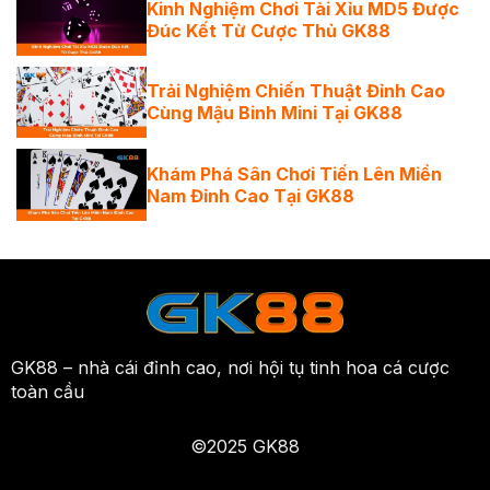
Kinh Nghiệm Chơi Tài Xỉu MD5 Được
Đúc Kết Từ Cược Thủ GK88
Trải Nghiệm Chiến Thuật Đỉnh Cao
Cùng Mậu Binh Mini Tại GK88
Khám Phá Sân Chơi Tiến Lên Miền
Nam Đỉnh Cao Tại GK88
GK88 – nhà cái đỉnh cao, nơi hội tụ tinh hoa cá cược
toàn cầu
©2025 GK88