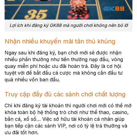
Lợi ích khi đăng ký GK88 mà người chơi không nên bỏ lỡ
Nhận nhiều khuyến mãi tân thủ khủng
Ngay sau khi đăng ký, bạn chơi mới sẽ được nhận
nhiều phần thưởng như tiền thưởng nạp đầu, vòng
quay miễn phí hoặc ưu đãi hoàn trả. Đây là cơ hội
tuyệt vời để bắt đầu cá cược mà không cần đầu tư
quá nhiều vốn ban đầu.
Truy cập đầy đủ các sảnh chơi chất lượng
Chỉ khi đăng ký tài khoản thì người chơi mới có thể mở
khóa toàn bộ hệ thống trò chơi như thể thao, casino,
bắn cá, xổ số… Việc sở hữu tài khoản cá nhân giúp
bạn tiếp cận các sảnh VIP, nơi có tỷ lệ trả thưởng và
ưu đãi tốt hơn.