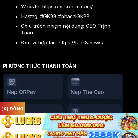
Website: https://aircon.ru.com/
Hastag: #GK88 #nhacaiGK88
Chịu trách nhiệm nội dung: CEO Trịnh
Tuấn
Đơn vị hợp tác:
https://luck8.news/
PHƯƠNG THỨC THANH TOÁN
[X] ĐÓNG