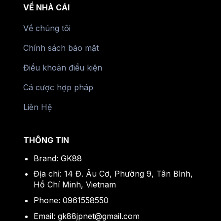
VỀ NHÀ CÁI
Về chúng tôi
Chính sách bảo mật
Điều khoản điều kiện
Cá cược hợp pháp
Liên Hệ
THÔNG TIN
Brand: GK88
Địa chỉ: 14 Đ. Âu Cơ, Phường 9, Tân Bình,
Hồ Chí Minh, Vietnam
Phone: 0961558550
Email:
gk88jpnet@gmail.com