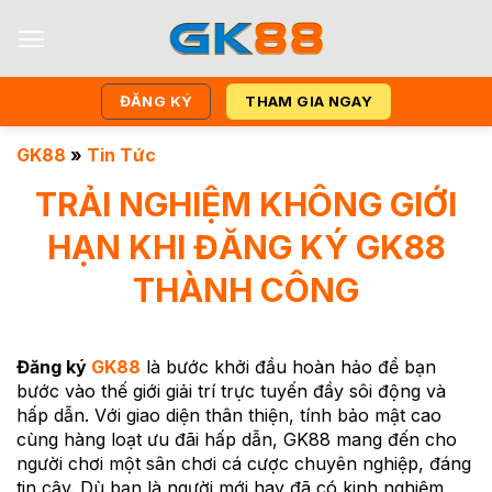
Bỏ
qua
nội
dung
ĐĂNG KÝ
THAM GIA NGAY
GK88
»
Tin Tức
TRẢI NGHIỆM KHÔNG GIỚI
HẠN KHI ĐĂNG KÝ GK88
THÀNH CÔNG
Đăng ký
GK88
là bước khởi đầu hoàn hảo để bạn
bước vào thế giới giải trí trực tuyến đầy sôi động và
hấp dẫn. Với giao diện thân thiện, tính bảo mật cao
cùng hàng loạt ưu đãi hấp dẫn, GK88 mang đến cho
người chơi một sân chơi cá cược chuyên nghiệp, đáng
tin cậy. Dù bạn là người mới hay đã có kinh nghiệm,