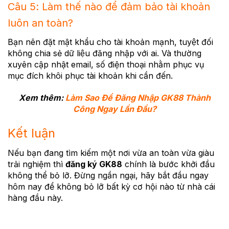
Câu 5: Làm thế nào để đảm bảo tài khoản
luôn an toàn?
Bạn nên đặt mật khẩu cho tài khoản mạnh, tuyệt đối
không chia sẻ dữ liệu đăng nhập với ai. Và thường
xuyên cập nhật email, số điện thoại nhằm phục vụ
mục đích khôi phục tài khoản khi cần đến.
Xem thêm:
Làm Sao Để Đăng Nhập GK88 Thành
Công Ngay Lần Đầu?
Kết luận
Nếu bạn đang tìm kiếm một nơi vừa an toàn vừa giàu
trải nghiệm thì
đăng ký GK88
chính là bước khởi đầu
không thể bỏ lỡ. Đừng ngần ngại, hãy bắt đầu ngay
hôm nay để không bỏ lỡ bất kỳ cơ hội nào từ nhà cái
hàng đầu này.