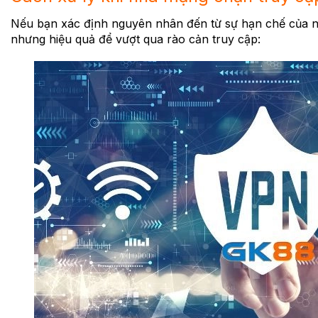
Nếu bạn xác định nguyên nhân đến từ sự hạn chế của n
nhưng hiệu quả để vượt qua rào cản truy cập: