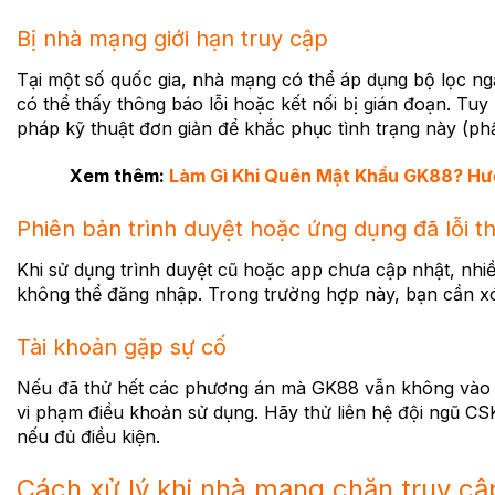
Bị nhà mạng giới hạn truy cập
Tại một số quốc gia, nhà mạng có thể áp dụng bộ lọc ng
có thể thấy thông báo lỗi hoặc kết nối bị gián đoạn. Tu
pháp kỹ thuật đơn giản để khắc phục tình trạng này (phần
Xem thêm:
Làm Gì Khi Quên Mật Khẩu GK88? Hư
Phiên bản trình duyệt hoặc ứng dụng đã lỗi th
Khi sử dụng trình duyệt cũ hoặc app chưa cập nhật, nhiều
không thể đăng nhập. Trong trường hợp này, bạn cần xó
Tài khoản gặp sự cố
Nếu đã thử hết các phương án mà GK88 vẫn không vào đ
vi phạm điều khoản sử dụng. Hãy thử liên hệ đội ngũ CSK
nếu đủ điều kiện.
Cách xử lý khi nhà mạng chặn truy cập 