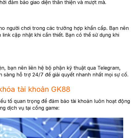
hời đảm bảo giao diện thân thiện và mượt mà.
o người chơi trong các trường hợp khẩn cấp. Bạn nên
link cập nhật khi cần thiết. Bạn có thể sử dụng khi
ện, bạn nên liên hệ bộ phận kỹ thuật qua Telegram,
n sàng hỗ trợ 24/7 để giải quyết nhanh nhất mọi sự cố.
khóa tài khoản GK88
à yếu tố quan trọng để đảm bảo tài khoản luôn hoạt động
g dịch vụ tại cổng game: