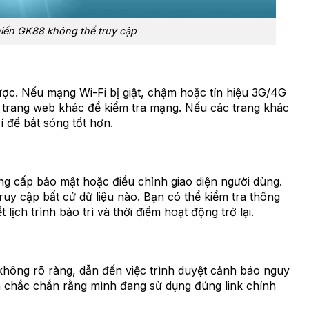
ến GK88 không thể truy cập
ược
. Nếu mạng Wi-Fi bị giật, chậm hoặc tín hiệu 3G/4G
 trang web khác để kiểm tra mạng. Nếu các trang khác
í để bắt sóng tốt hơn.
âng cấp bảo mật hoặc điều chỉnh giao diện người dùng.
uy cập bất cứ dữ liệu nào. Bạn có thể kiểm tra thông
ịch trình bảo trì và thời điểm hoạt động trở lại.
không rõ ràng, dẫn đến việc trình duyệt cảnh báo nguy
n chắc chắn rằng mình đang sử dụng đúng link chính