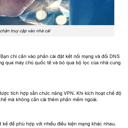
hặn truy cập vào nhà cái
. Bạn chỉ cần vào phần cài đặt kết nối mạng và đổi DNS
 thông qua máy chủ quốc tế và bỏ qua bộ lọc của nhà cung
được tích hợp sẵn chức năng VPN. Khi kích hoạt chế độ
 chế mà không cần cài thêm phần mềm ngoài.
ết kế để phù hợp với nhiều điều kiện mạng khác nhau.