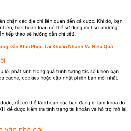
ăn chặn các địa chỉ liên quan đến cá cược. Khi đó, bạn
y nhiên, bạn hoàn toàn có thể sử dụng một số phương
 tiếp theo sẽ hướng dẫn chi tiết).
ớng Dẫn Khôi Phục Tài Khoản Nhanh Và Hiệu Quả
ời
 lỗi phát sinh trong quá trình tương tác sẽ khiến bạn
a cache, cookies hoặc cập nhật phiên bản mới nhất.
ược, rất có thể tài khoản của bạn đang bị tạm khóa do
H để được kiểm tra tình trạng tài khoản và hỗ trợ mở lại
vào nhà cái