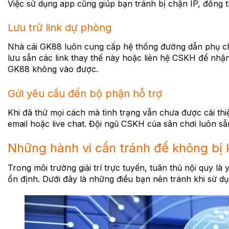
Việc sử dụng app cũng giúp bạn tránh bị chặn IP, đồng t
Lưu trữ link dự phòng
Nhà cái GK88 luôn cung cấp hệ thống đường dẫn phụ ch
lưu sẵn các link thay thế này hoặc liên hệ CSKH để nhận 
GK88 không vào được.
Gửi yêu cầu đến bộ phận hỗ trợ
Khi đã thử mọi cách mà tình trạng vẫn chưa được cải thi
email hoặc live chat. Đội ngũ CSKH của sân chơi luôn sẵ
Những hành vi cần tránh để không bị 
Trong môi trường giải trí trực tuyến, tuân thủ nội quy l
ổn định. Dưới đây là những điều bạn nên tránh khi sử dụn