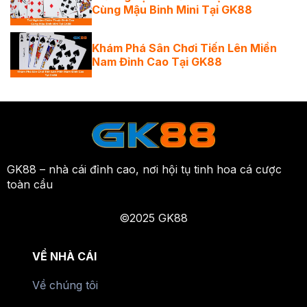
Cùng Mậu Binh Mini Tại GK88
Khám Phá Sân Chơi Tiến Lên Miền
Nam Đỉnh Cao Tại GK88
GK88 – nhà cái đỉnh cao, nơi hội tụ tinh hoa cá cược
toàn cầu
©2025 GK88
VỀ NHÀ CÁI
Về chúng tôi