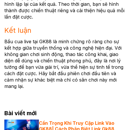
hình lặp lại của kết quả. Theo thời gian, bạn sẽ hình
thành được chiến thuật riêng và cải thiện hiệu quả mỗi
lần đặt cược.
Kết luận
Bầu cua live tại GK88 là minh chứng rõ ràng cho sự
kết hợp giữa truyền thống và công nghệ hiện đại. Với
không gian chơi sinh động, thao tác công khai, giao
diện dễ dùng và chiến thuật phong phú, đây là nơi lý
tưởng để bạn vừa giải trí, vừa thể hiện sự tinh tế trong
cách đặt cược. Hãy bắt đầu phiên chơi đầu tiên và
cảm nhận sự khác biệt mà chỉ có sân chơi này mới
mang lại.
Bài viết mới
Cẩn Trọng Khi Truy Cập Link Vào
GK88| Cách Phân Biệt Link Gk88