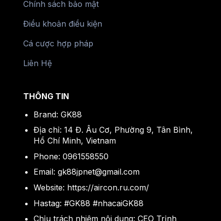
Chính sách bảo mật
Điều khoản điều kiện
Cá cược hợp pháp
Liên Hệ
THÔNG TIN
Brand: GK88
Địa chỉ: 14 Đ. Âu Cơ, Phường 9, Tân Bình,
Hồ Chí Minh, Vietnam
Phone: 0961558550
Email:
gk88jpnet@gmail.com
Website: https://aircon.ru.com/
Hastag: #GK88 #nhacaiGK88
Chịu trách nhiệm nội dung: CEO Trịnh