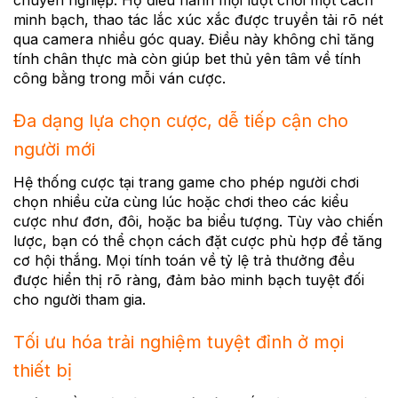
chuyên nghiệp. Họ điều hành mọi lượt chơi một cách
minh bạch, thao tác lắc xúc xắc được truyền tải rõ nét
qua camera nhiều góc quay. Điều này không chỉ tăng
tính chân thực mà còn giúp bet thủ yên tâm về tính
công bằng trong mỗi ván cược.
Đa dạng lựa chọn cược, dễ tiếp cận cho
người mới
Hệ thống cược tại trang game cho phép người chơi
chọn nhiều cửa cùng lúc hoặc chơi theo các kiểu
cược như đơn, đôi, hoặc ba biểu tượng. Tùy vào chiến
lược, bạn có thể chọn cách đặt cược phù hợp để tăng
cơ hội thắng. Mọi tính toán về tỷ lệ trả thưởng đều
được hiển thị rõ ràng, đảm bảo minh bạch tuyệt đối
cho người tham gia.
Tối ưu hóa trải nghiệm tuyệt đỉnh ở mọi
thiết bị