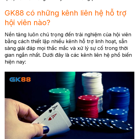
GK88 có những kênh liên hệ hỗ trợ
hội viên nào?
Nền tảng luôn chú trọng đến trải nghiệm của hội viên
bằng cách thiết lập nhiều kênh hỗ trợ linh hoạt, sẵn
sàng giải đáp mọi thắc mắc và xử lý sự cố trong thời
gian ngắn nhất. Dưới đây là các kênh liên hệ phổ biến
hiện nay: