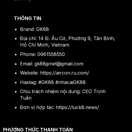
THÔNG TIN
Brand: GK88
Địa chỉ: 14 Đ. Âu Cơ, Phường 9, Tân Bình,
Hồ Chí Minh, Vietnam
Phone: 0961558550
Email:
gk88jpnet@gmail.com
Website: https://aircon.ru.com/
Hastag: #GK88 #nhacaiGK88
Chịu trách nhiệm nội dung: CEO Trịnh
Tuấn
Đơn vị hợp tác:
https://luck8.news/
PHƯƠNG THỨC THANH TOÁN