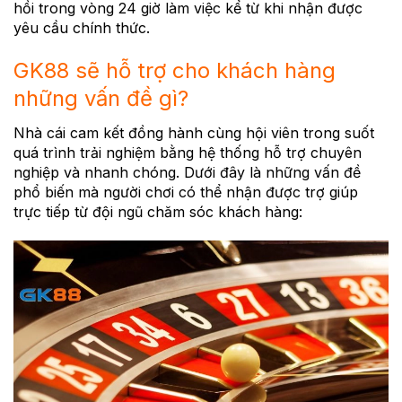
hồi trong vòng 24 giờ làm việc kể từ khi nhận được
yêu cầu chính thức.
GK88 sẽ hỗ trợ cho khách hàng
những vấn đề gì?
Nhà cái cam kết đồng hành cùng hội viên trong suốt
quá trình trải nghiệm bằng hệ thống hỗ trợ chuyên
nghiệp và nhanh chóng. Dưới đây là những vấn đề
phổ biến mà người chơi có thể nhận được trợ giúp
trực tiếp từ đội ngũ chăm sóc khách hàng: