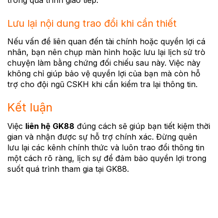
trong quá trình giao tiếp.
Lưu lại nội dung trao đổi khi cần thiết
Nếu vấn đề liên quan đến tài chính hoặc quyền lợi cá
nhân, bạn nên chụp màn hình hoặc lưu lại lịch sử trò
chuyện làm bằng chứng đối chiếu sau này. Việc này
không chỉ giúp bảo vệ quyền lợi của bạn mà còn hỗ
trợ cho đội ngũ CSKH khi cần kiểm tra lại thông tin.
Kết luận
Việc
liên hệ GK88
đúng cách sẽ giúp bạn tiết kiệm thời
gian và nhận được sự hỗ trợ chính xác. Đừng quên
lưu lại các kênh chính thức và luôn trao đổi thông tin
một cách rõ ràng, lịch sự để đảm bảo quyền lợi trong
suốt quá trình tham gia tại GK88.