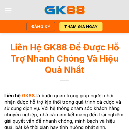
Bỏ
qua
nội
dung
ĐĂNG KÝ
THAM GIA NGAY
Liên Hệ GK88 Để Được Hỗ
Trợ Nhanh Chóng Và Hiệu
Quả Nhất
Liên hệ
GK88
là bước quan trọng giúp người chơi
nhận được hỗ trợ kịp thời trong quá trình cá cược và
sử dụng dịch vụ. Với hệ thống chăm sóc khách hàng
chuyên nghiệp, nhà cái cam kết mang đến trải nghiệm
giải quyết vấn đề nhanh chóng, minh bạch và hiệu
quả, bất kể thời gian hay tình huống phát sinh.