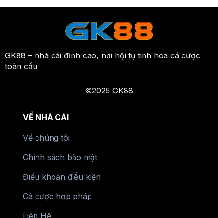
GK88 – nhà cái đỉnh cao, nơi hội tụ tinh hoa cá cược
toàn cầu
©2025 GK88
VỀ NHÀ CÁI
Về chúng tôi
Chính sách bảo mật
Điều khoản điều kiện
Cá cược hợp pháp
Liên Hệ