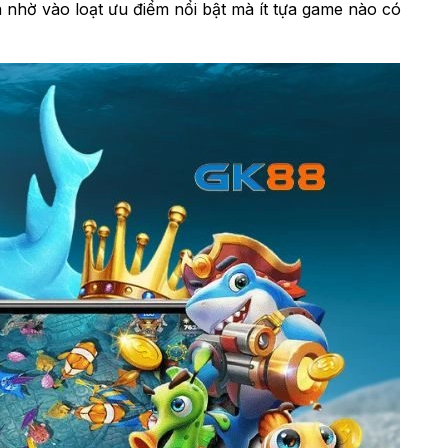
à nhờ vào loạt ưu điểm nổi bật mà ít tựa game nào có