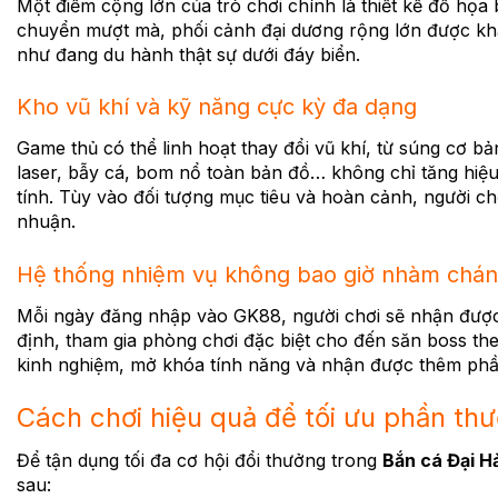
Một điểm cộng lớn của trò chơi chính là thiết kế đồ họa 
chuyển mượt mà, phối cảnh đại dương rộng lớn được kh
như đang du hành thật sự dưới đáy biển.
Kho vũ khí và kỹ năng cực kỳ đa dạng
Game thủ có thể linh hoạt thay đổi vũ khí, từ súng cơ b
laser, bẫy cá, bom nổ toàn bản đồ… không chỉ tăng hiệu
tính. Tùy vào đối tượng mục tiêu và hoàn cảnh, người c
nhuận.
Hệ thống nhiệm vụ không bao giờ nhàm chán
Mỗi ngày đăng nhập vào GK88, người chơi sẽ nhận được
định, tham gia phòng chơi đặc biệt cho đến săn boss th
kinh nghiệm, mở khóa tính năng và nhận được thêm phầ
Cách chơi hiệu quả để tối ưu phần th
Để tận dụng tối đa cơ hội đổi thưởng trong
Bắn cá Đại Hả
sau: