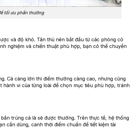
ể tối ưu phần thưởng
ược và độ khó. Tân thủ nên bắt đầu từ các phòng có
inh nghiệm và chiến thuật phù hợp, bạn có thể chuyển
ng. Cá càng lớn thì điểm thưởng càng cao, nhưng cũng
 hành vi của từng loài để chọn mục tiêu phù hợp, tránh
 bắn trúng cá là sẽ được thưởng. Trên thực tế, hệ thống
đạn cần dùng, canh thời điểm chuẩn để tiết kiệm tài