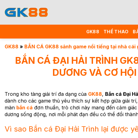
Bỏ
qua
nội
dung
GK88
THỂ THAO
B
GK88
»
BẮN CÁ GK88 sảnh game nổi tiếng tại nhà cái
BẮN CÁ ĐẠI HẢI TRÌNH GK8
DƯƠNG VÀ CƠ HỘI
Trong kho tàng giải trí đa dạng của
GK88
,
Bắn cá Đại Hả
dành cho các game thủ yêu thích sự kết hợp giữa giải t
màn
bắn cá
đơn thuần, trò chơi này mang đến cảm giác
dương sống động, nơi mỗi phát đạn đều có thể đổi thành
Vì sao Bắn cá Đại Hải Trình lại được y