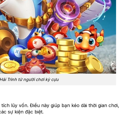
ải Trình từ người chơi kỳ cựu
tích lũy vốn. Điều này giúp bạn kéo dài thời gian chơi,
ác sự kiện đặc biệt.