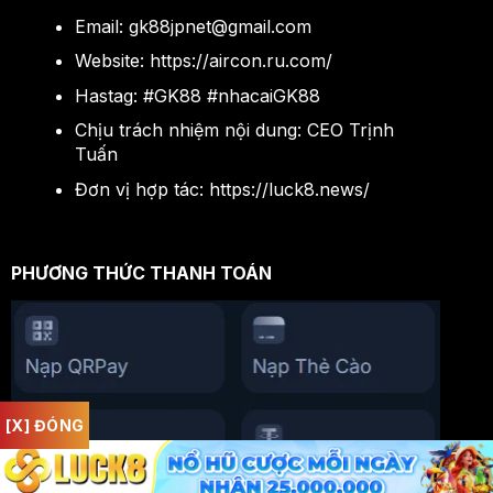
Email:
gk88jpnet@gmail.com
Website: https://aircon.ru.com/
Hastag: #GK88 #nhacaiGK88
Chịu trách nhiệm nội dung: CEO Trịnh
Tuấn
Đơn vị hợp tác:
https://luck8.news/
PHƯƠNG THỨC THANH TOÁN
[X] ĐÓNG