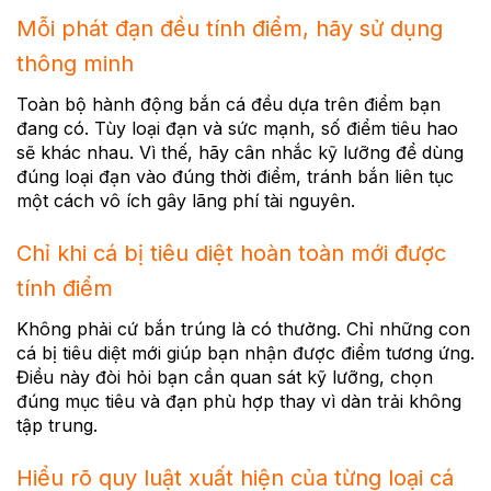
Mỗi phát đạn đều tính điểm, hãy sử dụng
thông minh
Toàn bộ hành động bắn cá đều dựa trên điểm bạn
đang có. Tùy loại đạn và sức mạnh, số điểm tiêu hao
sẽ khác nhau. Vì thế, hãy cân nhắc kỹ lưỡng để dùng
đúng loại đạn vào đúng thời điểm, tránh bắn liên tục
một cách vô ích gây lãng phí tài nguyên.
Chỉ khi cá bị tiêu diệt hoàn toàn mới được
tính điểm
Không phải cứ bắn trúng là có thưởng. Chỉ những con
cá bị tiêu diệt mới giúp bạn nhận được điểm tương ứng.
Điều này đòi hỏi bạn cần quan sát kỹ lưỡng, chọn
đúng mục tiêu và đạn phù hợp thay vì dàn trải không
tập trung.
Hiểu rõ quy luật xuất hiện của từng loại cá