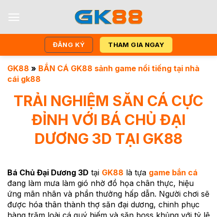
Bỏ
qua
nội
dung
ĐĂNG KÝ
THAM GIA NGAY
GK88
»
BẮN CÁ GK88 sảnh game nổi tiếng tại nhà
cái gk88
TRẢI NGHIỆM SĂN CÁ CỰC
ĐỈNH VỚI BÁ CHỦ ĐẠI
DƯƠNG 3D TẠI GK88
Bá Chủ Đại Dương 3D
tại
GK88
là tựa
game bắn cá
đang làm mưa làm gió nhờ đồ họa chân thực, hiệu
ứng mãn nhãn và phần thưởng hấp dẫn. Người chơi sẽ
được hóa thân thành thợ săn đại dương, chinh phục
hàng trăm loài cá quý hiếm và săn boss khủng với tỷ lệ