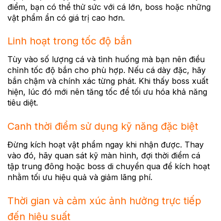
điểm, bạn có thể thử sức với cá lớn, boss hoặc những
vật phẩm ẩn có giá trị cao hơn.
Linh hoạt trong tốc độ bắn
Tùy vào số lượng cá và tình huống mà bạn nên điều
chỉnh tốc độ bắn cho phù hợp. Nếu cá dày đặc, hãy
bắn chậm và chính xác từng phát. Khi thấy boss xuất
hiện, lúc đó mới nên tăng tốc để tối ưu hóa khả năng
tiêu diệt.
Canh thời điểm sử dụng kỹ năng đặc biệt
Đừng kích hoạt vật phẩm ngay khi nhận được. Thay
vào đó, hãy quan sát kỹ màn hình, đợi thời điểm cá
tập trung đông hoặc boss di chuyển qua để kích hoạt
nhằm tối ưu hiệu quả và giảm lãng phí.
Thời gian và cảm xúc ảnh hưởng trực tiếp
đến hiệu suất