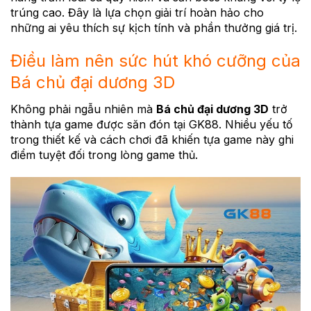
trúng cao. Đây là lựa chọn giải trí hoàn hảo cho
những ai yêu thích sự kịch tính và phần thưởng giá trị.
Điều làm nên sức hút khó cưỡng của
Bá chủ đại dương 3D
Không phải ngẫu nhiên mà
Bá chủ đại dương 3D
trở
thành tựa game được săn đón tại GK88. Nhiều yếu tố
trong thiết kế và cách chơi đã khiến tựa game này ghi
điểm tuyệt đối trong lòng game thủ.