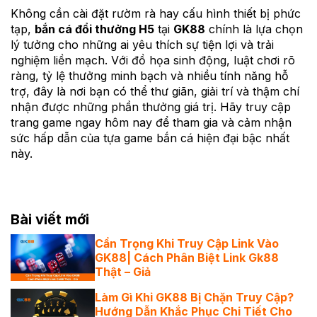
Không cần cài đặt rườm rà hay cấu hình thiết bị phức
tạp,
bắn cá đổi thưởng H5
tại
GK88
chính là lựa chọn
lý tưởng cho những ai yêu thích sự tiện lợi và trải
nghiệm liền mạch. Với đồ họa sinh động, luật chơi rõ
ràng, tỷ lệ thưởng minh bạch và nhiều tính năng hỗ
trợ, đây là nơi bạn có thể thư giãn, giải trí và thậm chí
nhận được những phần thưởng giá trị. Hãy truy cập
trang game ngay hôm nay để tham gia và cảm nhận
sức hấp dẫn của tựa game bắn cá hiện đại bậc nhất
này.
Bài viết mới
Cẩn Trọng Khi Truy Cập Link Vào
GK88| Cách Phân Biệt Link Gk88
Thật – Giả
Làm Gì Khi GK88 Bị Chặn Truy Cập?
Hướng Dẫn Khắc Phục Chi Tiết Cho