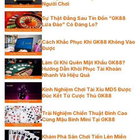
Người Chơi
Sự Thật Đằng Sau Tin Đồn “GK88
Lừa Đảo” Có Đáng Lo?
Cách Khắc Phục Khi GK88 Không Vào
Được
Làm Gì Khi Quên Mật Khẩu GK88?
Hướng Dẫn Khôi Phục Tài Khoản
Nhanh Và Hiệu Quả
Kinh Nghiệm Chơi Tài Xỉu MD5 Được
Đúc Kết Từ Cược Thủ GK88
Trải Nghiệm Chiến Thuật Đỉnh Cao
Cùng Mậu Binh Mini Tại GK88
Khám Phá Sân Chơi Tiến Lên Miền