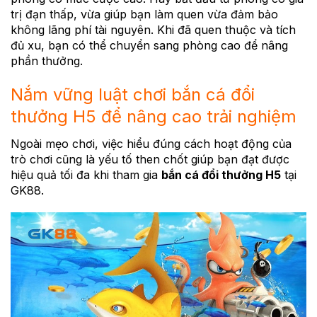
trị đạn thấp, vừa giúp bạn làm quen vừa đảm bảo
không lãng phí tài nguyên. Khi đã quen thuộc và tích
đủ xu, bạn có thể chuyển sang phòng cao để nâng
phần thưởng.
Nắm vững luật chơi bắn cá đổi
thưởng H5 để nâng cao trải nghiệm
Ngoài mẹo chơi, việc hiểu đúng cách hoạt động của
trò chơi cũng là yếu tố then chốt giúp bạn đạt được
hiệu quả tối đa khi tham gia
bắn cá đổi thưởng H5
tại
GK88.