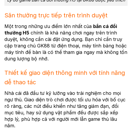
Săn thưởng trực tiếp trên trình duyệt
Một trong những ưu điểm lớn nhất của
bắn cá đổi
thưởng H5
chính là khả năng chơi ngay trên trình
duyệt, không cần cài đặt ứng dụng. Bạn chỉ cần truy
cập trang chủ GK88 từ điện thoại, máy tính bảng hoặc
máy tính để bàn là có thể tham gia ngay mà không tốn
dung lượng bộ nhớ.
Thiết kế giao diện thông minh với tính năng
dễ thao tác
Nhà cái đã đầu tư kỹ lưỡng vào trải nghiệm cho mọi
ngư thủ. Giao diện trò chơi được tối ưu hóa với bố cục
rõ ràng, các nút điều khiển như tăng giảm đạn, đổi
mục tiêu, hay sử dụng vật phẩm đều được sắp xếp
hợp lý, phù hợp cả với người mới lẫn game thủ lâu
năm.