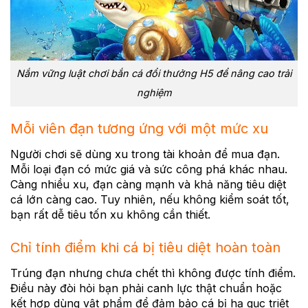
Nắm vững luật chơi bắn cá đổi thưởng H5 để nâng cao trải
nghiệm
Mỗi viên đạn tương ứng với một mức xu
Người chơi sẽ dùng xu trong tài khoản để mua đạn.
Mỗi loại đạn có mức giá và sức công phá khác nhau.
Càng nhiều xu, đạn càng mạnh và khả năng tiêu diệt
cá lớn càng cao. Tuy nhiên, nếu không kiểm soát tốt,
bạn rất dễ tiêu tốn xu không cần thiết.
Chỉ tính điểm khi cá bị tiêu diệt hoàn toàn
Trúng đạn nhưng chưa chết thì không được tính điểm.
Điều này đòi hỏi bạn phải canh lực thật chuẩn hoặc
kết hợp dùng vật phẩm để đảm bảo cá bị hạ gục triệt