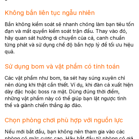
Không bắn liên tục ngẫu nhiên
Bắn không kiểm soát sẽ nhanh chóng làm bạn tiêu tốn
đạn và mất quyền kiểm soát trận đấu. Thay vào đó,
hãy quan sát hướng di chuyển của cá, canh chuẩn
từng phát và sử dụng chế độ bắn hợp lý để tối ưu hiệu
quả.
Sử dụng bom và vật phẩm có tính toán
Các vật phẩm như bom, tia sét hay súng xuyên chỉ
nên dùng khi thật cần thiết. Ví dụ, khi đàn cá xuất hiện
dày đặc hoặc boss ra mặt. Dùng đúng thời điểm,
những vật phẩm này có thể giúp bạn lật ngược tình
thế và giành chiến thắng áp đảo.
Chọn phòng chơi phù hợp với nguồn lực
Nếu mới bắt đầu, bạn không nên tham gia vào các
phòng có mức cược cao. Hãy bắt đầu từ phòng có giá