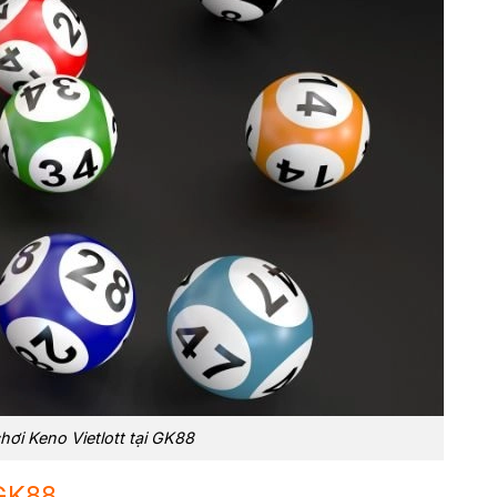
hơi Keno Vietlott tại GK88
 GK88