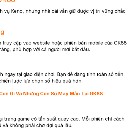
h vụ Keno, nhưng nhà cái vẫn giữ được vị trí vững chắc
ng
ần truy cập vào website hoặc phiên bản mobile của GK88
 ràng, phù hợp với cả người mới bắt đầu.
ngay tại giao diện chơi. Bạn dễ dàng tính toán số tiền
hiến lược lựa chọn số hiệu quả hơn.
 Con Gì Và Những Con Số May Mắn Tại GK88
ại trang game có tần suất quay cao. Mỗi phiên chỉ cách
 và không phải chờ đợi quá lâu.