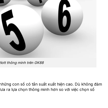
tlott thông minh trên GK88
những con số có tần suất xuất hiện cao. Dù không đảm
đưa ra lựa chọn thông minh hơn so với việc chọn số