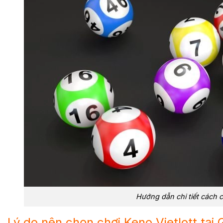
Hướng dẫn chi tiết cách c
Lý do nên chọn chơi Keno Vietlott tại