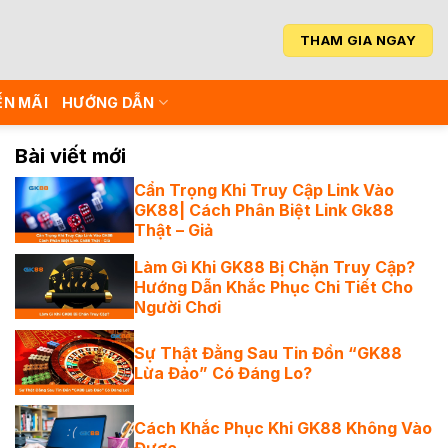
THAM GIA NGAY
N MÃI
HƯỚNG DẪN
Bài viết mới
Cẩn Trọng Khi Truy Cập Link Vào
GK88| Cách Phân Biệt Link Gk88
Thật – Giả
Làm Gì Khi GK88 Bị Chặn Truy Cập?
Hướng Dẫn Khắc Phục Chi Tiết Cho
Người Chơi
Sự Thật Đằng Sau Tin Đồn “GK88
Lừa Đảo” Có Đáng Lo?
Cách Khắc Phục Khi GK88 Không Vào