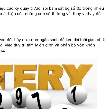
iệu các kỳ quay trước, rồi bám sát bộ số đó trong nhiều
xuất hiện của những con số thường về, thay vì thay đổi
ào đó, hãy chia nhỏ ngân sách để kéo dài thời gian chơi
g. Việc duy trì tâm lý ổn định và phân bổ vốn khôn
no.