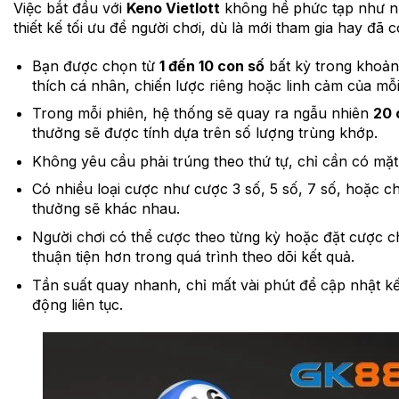
Việc bắt đầu với
Keno Vietlott
không hề phức tạp như nh
thiết kế tối ưu để người chơi, dù là mới tham gia hay đã
Bạn được chọn từ
1 đến 10 con số
bất kỳ trong khoả
thích cá nhân, chiến lược riêng hoặc linh cảm của mỗi
Trong mỗi phiên, hệ thống sẽ quay ra ngẫu nhiên
20 
thưởng sẽ được tính dựa trên số lượng trùng khớp.
Không yêu cầu phải trúng theo thứ tự, chỉ cần có mặt
Có nhiều loại cược như cược 3 số, 5 số, 7 số, hoặc c
thưởng sẽ khác nhau.
Người chơi có thể cược theo từng kỳ hoặc đặt cược cho
thuận tiện hơn trong quá trình theo dõi kết quả.
Tần suất quay nhanh, chỉ mất vài phút để cập nhật k
động liên tục.